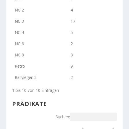
NC 2
4
NC 3
17
NC 4
5
NC 6
2
NC 8
3
Retro
9
Rallylegend
2
1 bis 10 von 10 Einträgen
PRÄDIKATE
Suchen: