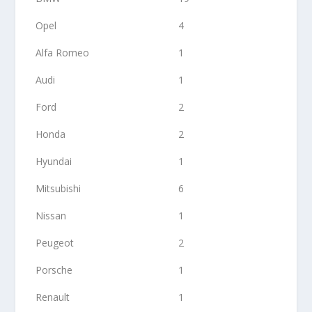
Opel
4
Alfa Romeo
1
Audi
1
Ford
2
Honda
2
Hyundai
1
Mitsubishi
6
Nissan
1
Peugeot
2
Porsche
1
Renault
1