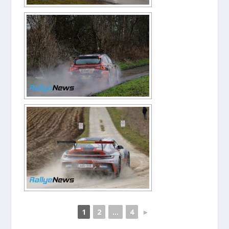
1
2
...
4
►