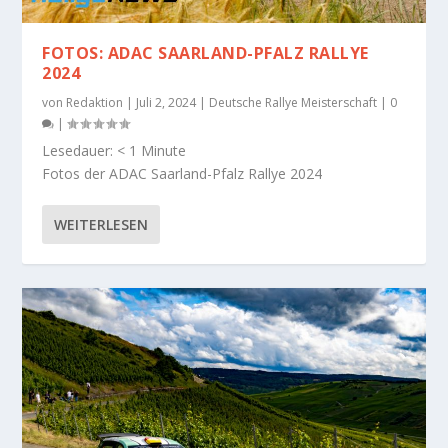
FOTOS: ADAC SAARLAND-PFALZ RALLYE
2024
von
Redaktion
|
Juli 2, 2024
|
Deutsche Rallye Meisterschaft
|
0
|
Lesedauer:
< 1
Minute
Fotos der ADAC Saarland-Pfalz Rallye 2024
WEITERLESEN