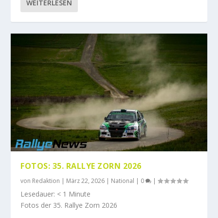
WEITERLESEN
FOTOS: 35. RALLYE ZORN 2026
von
Redaktion
|
März 22, 2026
|
National
|
0
|
Lesedauer:
< 1
Minute
Fotos der 35. Rallye Zorn 2026