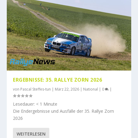
ERGEBNISSE: 35. RALLYE ZORN 2026
von
Pascal Steffes-tun
|
März 22, 2026
|
National
|
0
|
Lesedauer:
< 1
Minute
Die Endergebnisse und Ausfälle der 35. Rallye Zorn
2026
WEITERLESEN