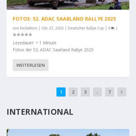
FOTOS: 52. ADAC SAARLAND RALLYE 2025
von
Redaktion
|
Okt. 27, 2025
|
Deutscher Rallye Cup
|
0
|
Lesedauer:
< 1
Minute
Fotos der 52. ADAC Saarland Rallye 2025
WEITERLESEN
1
2
3
...
7
INTERNATIONAL