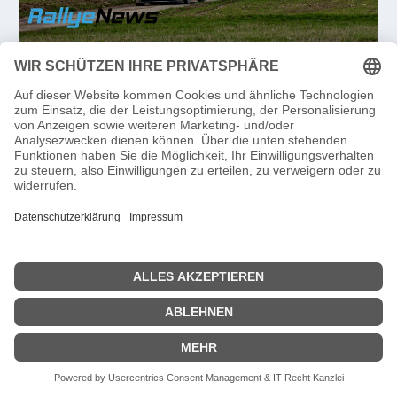
VIDEO: 19 SÜDLICHE WEINSTRASSE H
ISTORIC RALLYE 2024
von
Redaktion
|
Feb. 27, 2024
|
Historisch
,
National
|
0
|
Lesedauer:
< 1
Minute
Video der 19. Südliche Weinstrasse Historic Rallye 2024
bereitgestellt von RallyeNews | Manfred Weber – MW
Video
WEITERLESEN
FERNAB DER RALLYE