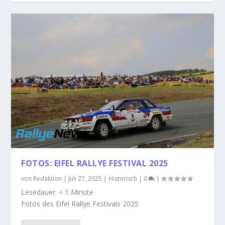
FOTOS: EIFEL RALLYE FESTIVAL 2025
von
Redaktion
|
Juli 27, 2025
|
Historisch
|
0
|
Lesedauer:
< 1
Minute
Fotos des Eifel Rallye Festivals 2025