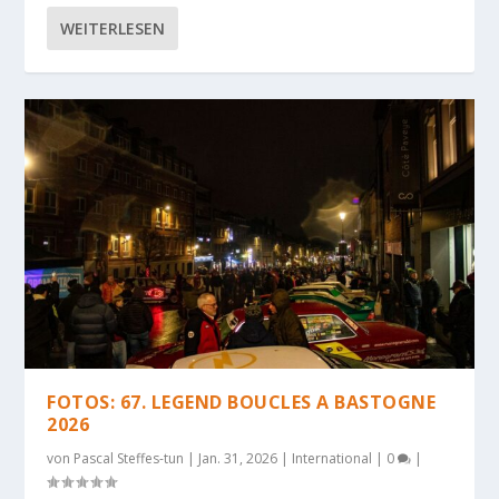
WEITERLESEN
FOTOS: 67. LEGEND BOUCLES A BASTOGNE
2026
von
Pascal Steffes-tun
|
Jan. 31, 2026
|
International
|
0
|