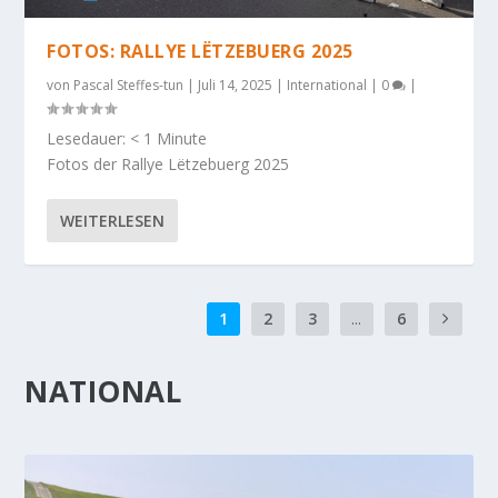
FOTOS: RALLYE LËTZEBUERG 2025
von
Pascal Steffes-tun
|
Juli 14, 2025
|
International
|
0
|
Lesedauer:
< 1
Minute
Fotos der Rallye Lëtzebuerg 2025
WEITERLESEN
1
2
3
...
6
NATIONAL