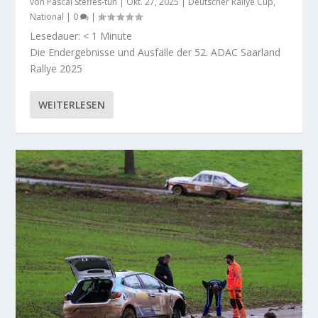
von
Pascal Steffes-tun
|
Okt. 27, 2025
|
Deutscher Rallye Cup
,
National
|
0
|
Lesedauer:
< 1
Minute
Die Endergebnisse und Ausfälle der 52. ADAC Saarland
Rallye 2025
WEITERLESEN