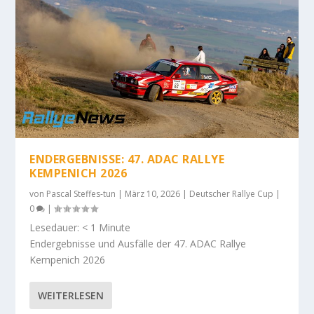
ENDERGEBNISSE: 47. ADAC RALLYE
KEMPENICH 2026
von
Pascal Steffes-tun
|
März 10, 2026
|
Deutscher Rallye Cup
|
0
|
Lesedauer:
< 1
Minute
Endergebnisse und Ausfälle der 47. ADAC Rallye
Kempenich 2026
WEITERLESEN