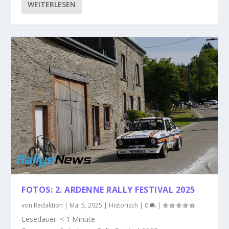
WEITERLESEN
FOTOS: 2. ARDENNE RALLY FESTIVAL 2025
von
Redaktion
|
Mai 5, 2025
|
Historisch
|
0
|
Lesedauer:
< 1
Minute