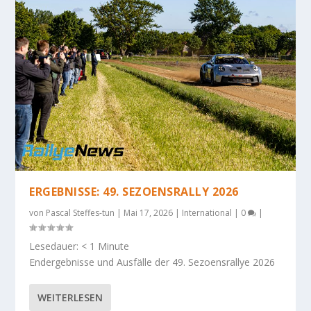
ERGEBNISSE: 49. SEZOENSRALLY 2026
von
Pascal Steffes-tun
|
Mai 17, 2026
|
International
|
0
|
Lesedauer:
< 1
Minute
Endergebnisse und Ausfälle der 49. Sezoensrallye 2026
WEITERLESEN