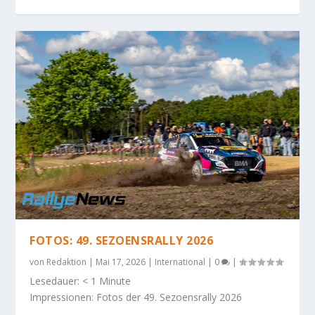
FOTOS: 49. SEZOENSRALLY 2026
von
Redaktion
|
Mai 17, 2026
|
International
|
0
|
Lesedauer:
< 1
Minute
Impressionen: Fotos der 49. Sezoensrally 2026