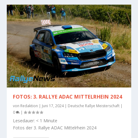
FOTOS: 3. RALLYE ADAC MITTELRHEIN 2024
von
Redaktion
|
Juni 17, 2024
|
Deutsche Rallye Meisterschaft
|
0
|
Lesedauer:
< 1
Minute
Fotos der 3. Rallye ADAC Mittelrhein 2024