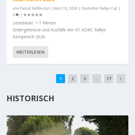
von
Pascal Steffes-tun
|
März 10, 2026
|
Deutscher Rallye Cup
|
0
|
Lesedauer:
< 1
Minute
Endergebnisse und Ausfälle der 47. ADAC Rallye
Kempenich 2026
WEITERLESEN
1
2
3
...
17
HISTORISCH