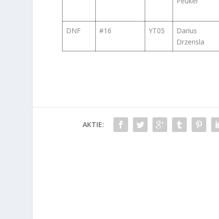
Peuker
DNF
#16
YT05
Darius
Drzensla
AKTIE: