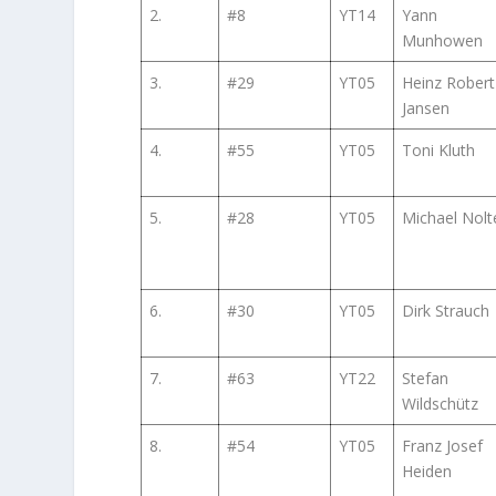
2.
#8
YT14
Yann
Munhowen
3.
#29
YT05
Heinz Robert
Jansen
4.
#55
YT05
Toni Kluth
5.
#28
YT05
Michael Nolt
6.
#30
YT05
Dirk Strauch
7.
#63
YT22
Stefan
Wildschütz
8.
#54
YT05
Franz Josef
Heiden