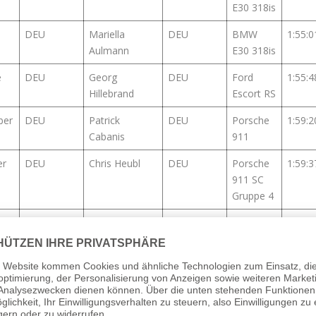
E30 318is
DEU
Mariella
DEU
BMW
1:55:0
Aulmann
E30 318is
e
DEU
Georg
DEU
Ford
1:55:4
Hillebrand
Escort RS
ber
DEU
Patrick
DEU
Porsche
1:59:2
Cabanis
911
er
DEU
Chris Heubl
DEU
Porsche
1:59:3
911 SC
Gruppe 4
DEU
Marco Glasen
DEU
Ford
2:02:1
Escort RS
2000
n
CAN
Roman
DEU
Alfa
2:08:0
Schiemenz
Romeo
Alfa 33