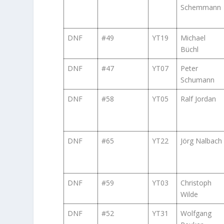
Schemmann
DNF
#49
YT19
Michael
Büchl
DNF
#47
YT07
Peter
Schumann
DNF
#58
YT05
Ralf Jordan
DNF
#65
YT22
Jörg Nalbach
DNF
#59
YT03
Christoph
Wilde
DNF
#52
YT31
Wolfgang