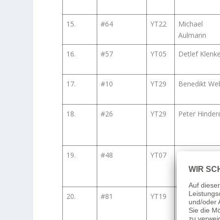
15.
#64
YT22
Michael
Aulmann
16.
#57
YT05
Detlef Klenk
17.
#10
YT29
Benedikt We
18.
#26
YT29
Peter Hinder
19.
#48
YT07
Juergen
Schumann
20.
#81
YT19
Richard Owe