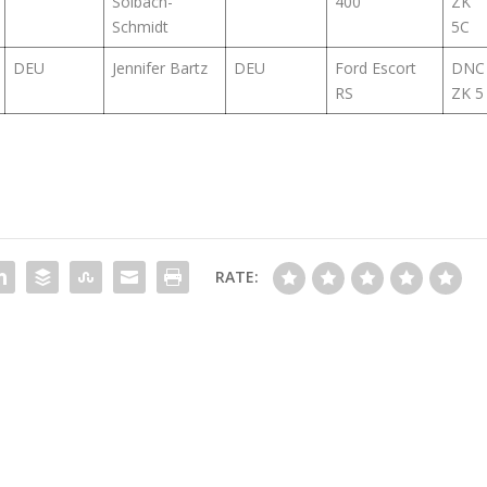
Solbach-
400
ZK
Schmidt
5C
DEU
Jennifer Bartz
DEU
Ford Escort
DNC
RS
ZK 5
RATE: