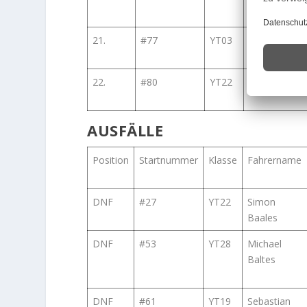
21.
#77
YT03
Wolfgang
Proenen
22.
#80
YT22
Heinz Kottm
AUSFÄLLE
Position
Startnummer
Klasse
Fahrername
DNF
#27
YT22
Simon
Baales
DNF
#53
YT28
Michael
Baltes
DNF
#61
YT19
Sebastian