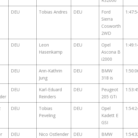
RS2000
DEU
Tobias Andres
DEU
Ford
1:47:5
Sierra
Cosworth
2WD
DEU
Leon
DEU
Opel
1:49:1
Hasenkamp
Ascona B
i2000
DEU
Ann-Kathrin
DEU
BMW
1:50:0
Jung
318 is
DEU
Karl-Eduard
DEU
Peugeot
1:53:4
der
Reinders
205 GTi
z
DEU
Tobias
DEU
Opel
1:54:2
Peveling
Kadett E
GSI
er
DEU
Nico Ostlender
DEU
BMW
1:54:3