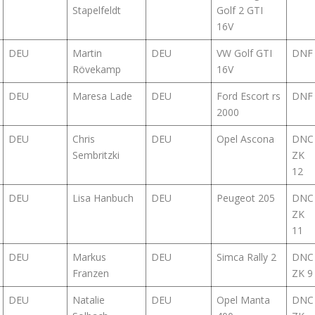
Stapelfeldt
Golf 2 GTI
16V
DEU
Martin
DEU
VW Golf GTI
DNF
Rövekamp
16V
DEU
Maresa Lade
DEU
Ford Escort rs
DNF
2000
DEU
Chris
DEU
Opel Ascona
DNC
Sembritzki
ZK
12
DEU
Lisa Hanbuch
DEU
Peugeot 205
DNC
ZK
11
DEU
Markus
DEU
Simca Rally 2
DNC
Franzen
ZK 9
DEU
Natalie
DEU
Opel Manta
DNC