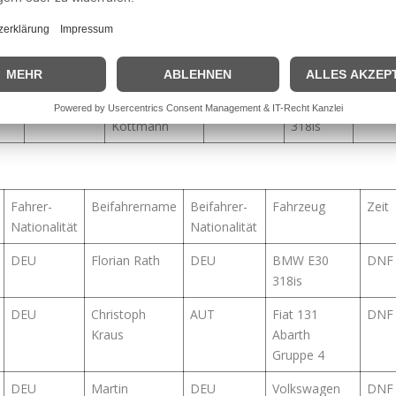
1.7 16V
DEU
Hannah
DEU
VW Polo
2:09:2
Lindner
ann
DEU
Guido
DEU
BMW
2:09:5
Kottmann
318is
Fahrer-
Beifahrername
Beifahrer-
Fahrzeug
Zeit
Nationalität
Nationalität
DEU
Florian Rath
DEU
BMW E30
DNF
318is
DEU
Christoph
AUT
Fiat 131
DNF
Kraus
Abarth
Gruppe 4
DEU
Martin
DEU
Volkswagen
DNF