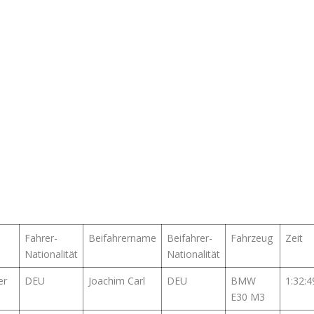
Fahrer-
Beifahrername
Beifahrer-
Fahrzeug
Zeit
Nationalität
Nationalität
er
DEU
Joachim Carl
DEU
BMW
1:32:4
E30 M3