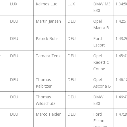
LUX
Kalmes Luc
LUX
BMW M3
1:34:5
E30
DEU
Martin Jansen
DEU
Opel
1:42:5
Manta B
DEU
Patrick Buhr
DEU
Ford
1:43:2
Escort
e
DEU
Tamara Zenz
DEU
Opel
1:45:4
Kadett C
Coupe
DEU
Thomas
DEU
Opel
1:46:1
Kalbitzer
Ascona B
DEU
Thomas
DEU
BMW
1:46:4
Wildschütz
E30
DEU
Marco Heiden
DEU
Ford
1:47:2
Escort