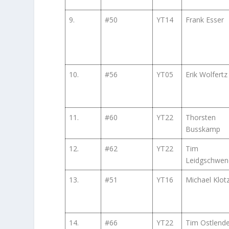
9.
#50
YT14
Frank Esser
10.
#56
YT05
Erik Wolfertz
11.
#60
YT22
Thorsten
Busskamp
12.
#62
YT22
Tim
Leidgschwen
13.
#51
YT16
Michael Klot
14.
#66
YT22
Tim Ostlend