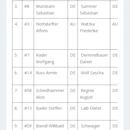
3.
#8
Wundsam
DE
Summer
DE
BM
Sebastian
Sebastian
E36
4.
#3
Nothdurfter
AU
Watzka
AU
Ford
Alfons
Friederike
RS
Cos
4×4
5.
#7
Rader
DE
Demmelbauer
DE
Aud
Wolfgang
Daniel
Qua
6.
#14
Russ Armin
DE
Wöll Sascha
DE
BM
iS E
7.
#58
Scheidhammer
DE
Regner
DE
Nis
Alois
August
350
8.
#13
Bader Steffen
DE
Laib Dieter
DE
Ope
C
9.
#59
Biendl Willibald
DE
Schwaiger
DE
BM