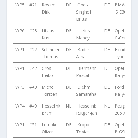
WP5
#21
Rosam
DE
Opel-
DE
BMW 320
Dirk
Singhof
iS E30
Britta
WP6
#23
Litzius
DE
Litzius
DE
Opel Kadet
Kurt
Mandy
C-Coupé
WP1
#27
Schindler
DE
Bader
DE
Honda Civi
Thomas
Alina
Type-R EP3
WP1
#42
Gros
DE
Biermann
DE
Opel Corsa
Heiko
Pascal
Rally4
WP3
#43
Michel
DE
Diehm
DE
Ford Fiesta
Torsten
Samantha
Rally4
WP4
#49
Hesselink
NL
Hesselink
NL
Peugeot
Bram
Rutger-Jan
206 XS
WP1
#51
Lembke
DE
Kropp
DE
Opel Corsa
Oliver
Tobias
B GSi