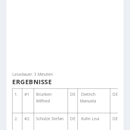
Lesedauer:
3
Minuten
ERGEBNISSE
1.
#1
Brunken
DE
Dietrich
DE
Mits
Wilfried
Manuela
Lan
X
2.
#2
Schulze Stefan
DE
Kuhn Lisa
DE
Sub
Imp