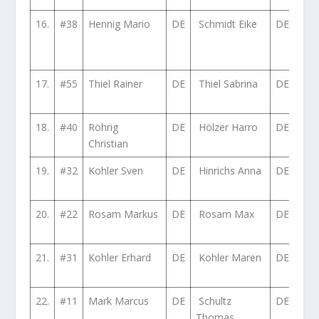
16.
#38
Hennig Mario
DE
Schmidt Eike
DE
Vol
Golf
16V
17.
#55
Thiel Rainer
DE
Thiel Sabrina
DE
Fia
4×4
18.
#40
Röhrig
DE
Hölzer Harro
DE
Peu
Christian
309
19.
#32
Kohler Sven
DE
Hinrichs Anna
DE
BM
iS E
20.
#22
Rosam Markus
DE
Rosam Max
DE
BM
iS E
21.
#31
Kohler Erhard
DE
Kohler Maren
DE
BM
iS E
22.
#11
Mark Marcus
DE
Schultz
DE
BM
Thomas
Com