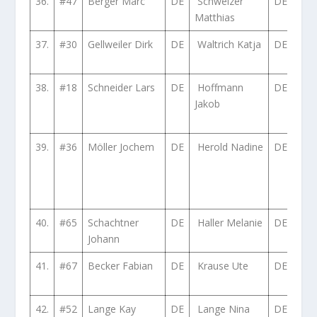
36.
#47
Berger Marc
DE
Schweizer
DE
Ope
Matthias
A G
37.
#30
Gellweiler Dirk
DE
Waltrich Katja
DE
Peu
206
38.
#18
Schneider Lars
DE
Hoffmann
DE
BMW
Jakob
Com
E36
39.
#36
Möller Jochem
DE
Herold Nadine
DE
Hon
Inte
Typ
DC
40.
#65
Schachtner
DE
Haller Melanie
DE
Maz
Johann
5 (
41.
#67
Becker Fabian
DE
Krause Ute
DE
Dac
Log
42.
#52
Lange Kay
DE
Lange Nina
DE
Hon