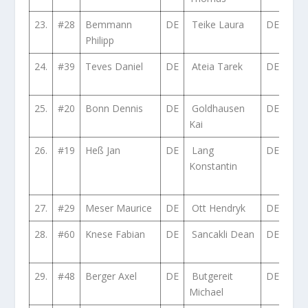
23.
#28
Bemmann
DE
Teike Laura
DE
Ope
Philipp
200
24.
#39
Teves Daniel
DE
Ateia Tarek
DE
BM
iS E
25.
#20
Bonn Dennis
DE
Goldhausen
DE
BM
Kai
iS E
26.
#19
Heß Jan
DE
Lang
DE
BM
Konstantin
Ti 
E36
27.
#29
Meser Maurice
DE
Ott Hendryk
DE
Aud
28.
#60
Knese Fabian
DE
Sancakli Dean
DE
BMW
E36
29.
#48
Berger Axel
DE
Butgereit
DE
Ope
Michael
A G