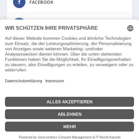
FACEBOOK
INSTAGRAM
© 2021 – 2025
RallyeNews.de
– Ein Angebot von
Regrouping
Publishing | Verlag Pascal Steffes-tun