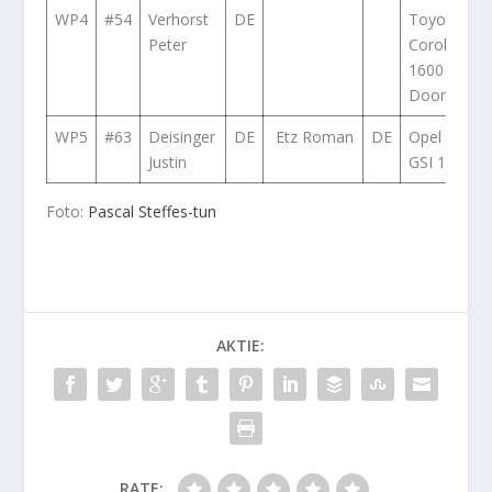
WP4
#54
Verhorst
DE
Toyota
Peter
Corolla
1600 GT 2
Door AE86
WP5
#63
Deisinger
DE
Etz Roman
DE
Opel Kadet
Justin
GSI 16V
Foto:
Pascal Steffes-tun
AKTIE:
RATE: