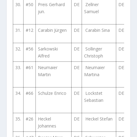
30.
#50
Preis Gerhard
DE
Zellner
DE
Vol
jun.
Samuel
Pol
GTI
31.
#12
Carabin Jürgen
DE
Carabin Sina
DE
Por
911
32.
#56
Sarkowski
DE
Sollinger
DE
Vol
Alfred
Christoph
Pol
33.
#61
Neumaier
DE
Neumaier
DE
Vol
Martin
Martina
Golf
16V
34.
#66
Schulze Enrico
DE
Lockstet
DE
Sub
Sebastian
Imp
GC
35.
#26
Heckel
DE
Heckel Stefan
DE
Rena
Johannes
III 