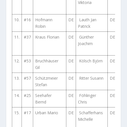
Viktoria
Ti 
E36
10.
#16
Hofmann
DE
Lauth Jan
DE
BM
Robin
Patrick
iS E
11.
#37
Kraus Florian
DE
Günther
DE
Vol
Joachim
Golf
16V
12.
#53
Bruchhäuser
DE
Kölsch Björn
DE
Cit
Gil
R2 
13.
#57
Schützmeier
DE
Ritter Susann
DE
Suzu
Stefan
GTi
14.
#25
Seehafer
DE
Föhlinger
DE
Vol
Bernd
Chris
Golf
15.
#17
Urban Mario
DE
Schafferhans
DE
BM
Michelle
Ti 
E36