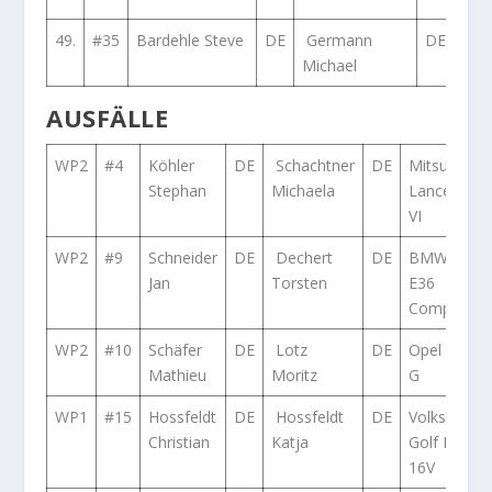
49.
#35
Bardehle Steve
DE
Germann
DE
Ope
Michael
Asc
AUSFÄLLE
WP2
#4
Köhler
DE
Schachtner
DE
Mitsubishi
Stephan
Michaela
Lancer Evo
VI
WP2
#9
Schneider
DE
Dechert
DE
BMW M3
Jan
Torsten
E36
Compact
WP2
#10
Schäfer
DE
Lotz
DE
Opel Astra
Mathieu
Moritz
G
WP1
#15
Hossfeldt
DE
Hossfeldt
DE
Volkswage
Christian
Katja
Golf II GTi
16V