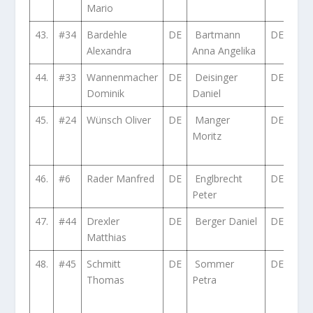
Mario
VTi 
43.
#34
Bardehle
DE
Bartmann
DE
Ope
Alexandra
Anna Angelika
GSI
44.
#33
Wannenmacher
DE
Deisinger
DE
Ope
Dominik
Daniel
Asc
45.
#24
Wünsch Oliver
DE
Manger
DE
Vol
Moritz
Golf
16V
46.
#6
Rader Manfred
DE
Englbrecht
DE
Aud
Peter
Qua
47.
#44
Drexler
DE
Berger Daniel
DE
Ope
Matthias
R2
48.
#45
Schmitt
DE
Sommer
DE
Toy
Thomas
Petra
Coro
160
Doo