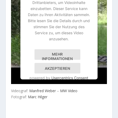
Drittanbieters, um Videoinhalte
einzubetten. Dieser Service kann
Daten zu Ihren Aktivitäten sammeln.
Bitte lesen Sie die Details durch und
stimmen Sie der Nutzung des
Service zu, um dieses Video
anzusehen.
MEHR
INFORMATIONEN
AKZEPTIEREN
powered by
Usercentrics Consent
Management Platform
&
IT-Recht
Kanzlei
Videograf:
Manfred Weber
–
MW Video
Fotograf:
Marc Hilger