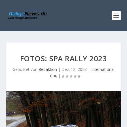
FOTOS: SPA RALLY 2023
Gepostet von
Redaktion
|
Dez. 12, 2023
|
International
|
0
|