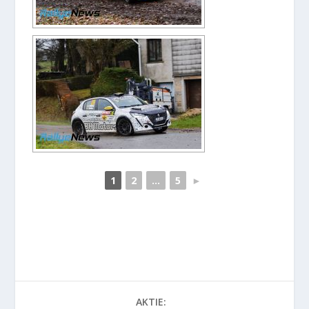
1
2
...
5
►
AKTIE: