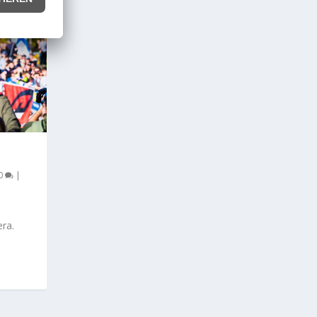
0
|
era.