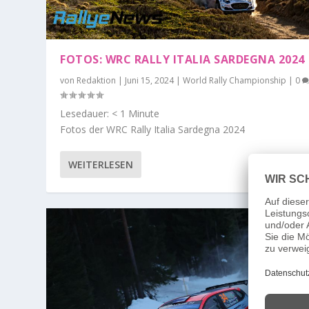
FOTOS: WRC RALLY ITALIA SARDEGNA 2024
von
Redaktion
|
Juni 15, 2024
|
World Rally Championship
|
0
Lesedauer:
< 1
Minute
Fotos der WRC Rally Italia Sardegna 2024
WEITERLESEN