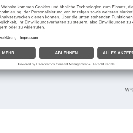
DETAILS
Beginn:
13 Juni 2025
Ende:
15 Juni 2025
Website:
https://rajdpolski.pl/
WRC