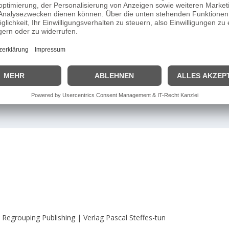
DETAILS
VERANSTALTER
Datum:
MSC Trittau
13 April 2024
n
Regrouping Publishing | Verlag Pascal Steffes-tun